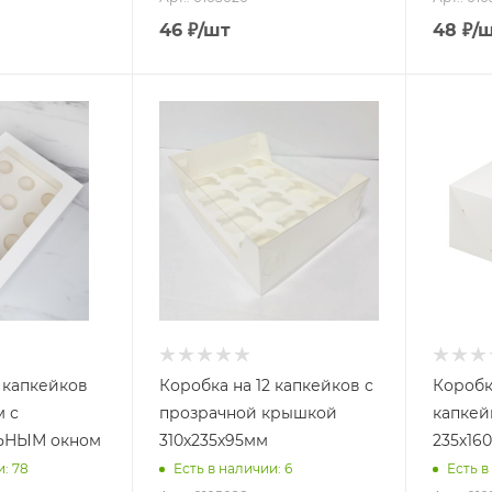
46
₽
/шт
48
₽
/
2 капкейков
Коробка на 12 капкейков с
Коробк
м с
прозрачной крышкой
капкей
НЫМ окном
310х235х95мм
235х16
и: 78
Есть в наличии: 6
Есть в