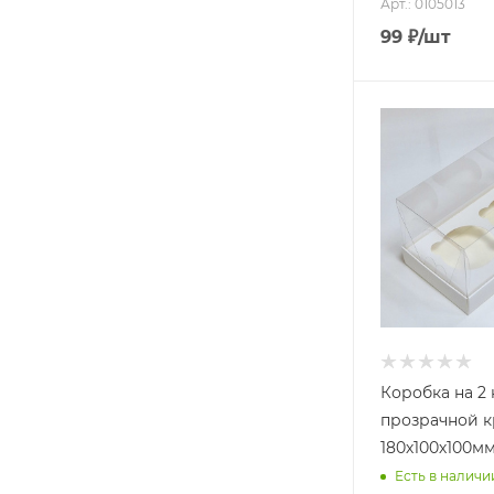
Арт.: 0105013
99
₽
/шт
Коробка на 2 
прозрачной 
180х100х100м
Есть в наличи