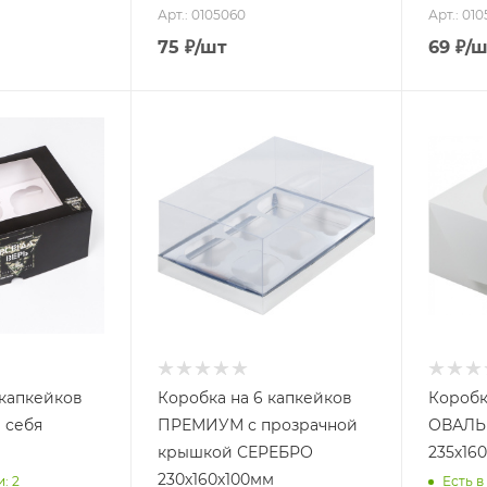
Арт.: 0105060
Арт.: 01
75
₽
/шт
69
₽
/ш
 капкейков
Коробка на 6 капкейков
Коробк
 себя
ПРЕМИУМ с прозрачной
ОВАЛЬ
крышкой СЕРЕБРО
235х16
230х160х100мм
: 2
Есть в