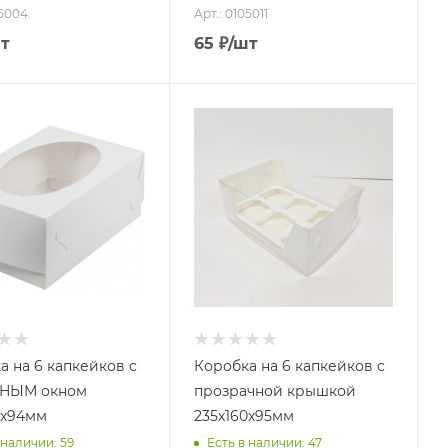
05004
Арт.: 0105011
т
65
₽
/шт
а на 6 капкейков с
Коробка на 6 капкейков с
НЫМ окном
прозрачной крышкой
0х94мм
235х160х95мм
 наличии: 59
Есть в наличии: 47