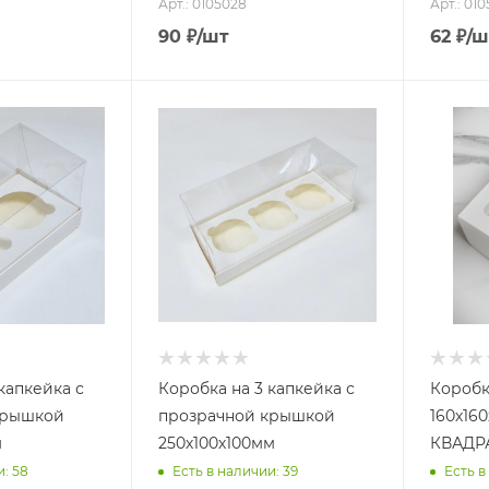
Арт.: 0105028
Арт.: 010
90
₽
/шт
62
₽
/ш
капкейка с
Коробка на 3 капкейка с
Коробк
крышкой
прозрачной крышкой
160х16
м
250х100х100мм
КВАДР
и: 58
Есть в наличии: 39
Есть в