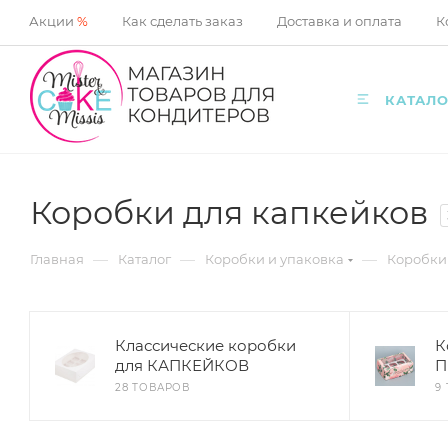
Акции
%
Как сделать заказ
Доставка и оплата
К
КАТАЛО
Коробки для капкейков
—
—
—
Главная
Каталог
Коробки и упаковка
Коробки
Классические коробки
К
для КАПКЕЙКОВ
П
28 ТОВАРОВ
9