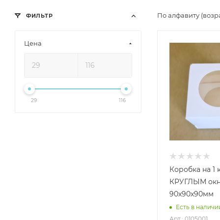
По алфавиту (возр
ФИЛЬТР
Цена
29
116
Коробка на 1 
КРУГЛЫМ ок
90х90х90мм
Есть в наличи
Арт.: 0105001