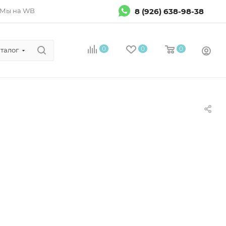
8 (926) 638-98-38
Мы на WB
0
0
0
талог