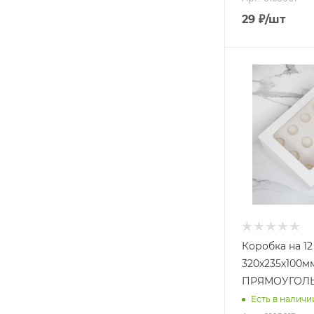
29
₽
/шт
Коробка на 1
320х235х100м
ПРЯМОУГОЛЬ
Есть в наличи