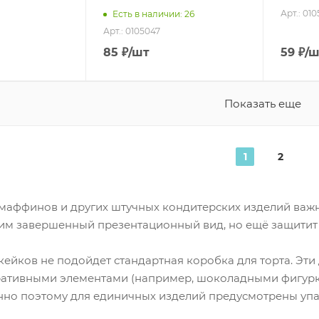
Арт.: 01
Есть в наличии: 26
Арт.: 0105047
85
₽
/шт
59
₽
/ш
Показать еще
1
2
 маффинов и других штучных кондитерских изделий важн
 им завершенный презентационный вид, но ещё защитит
кейков не подойдет стандартная коробка для торта. Эти
ативными элементами (например, шоколадными фигурк
нно поэтому для единичных изделий предусмотрены упа