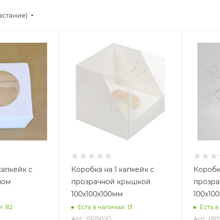
астание)
капкейк с
Коробка на 1 капкейк с
Коробка
ном
прозрачной крышкой
прозр
100х100х100мм
100х10
и: 82
Есть в наличии: 13
Есть в
Арт.: 0105020
Арт.: 010