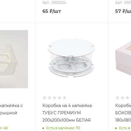
Арт.: 0105024
Арт.: 010
65
₽
/шт
57
₽
/ш
капкейка с
Коробка на 4 капкейка
Коробк
крышкой
ТУБУС ПРЕМИУМ
БОКОВ
200х200х100мм БЕЛАЯ
180х18
и: 46
Есть в наличии: 70
Есть в