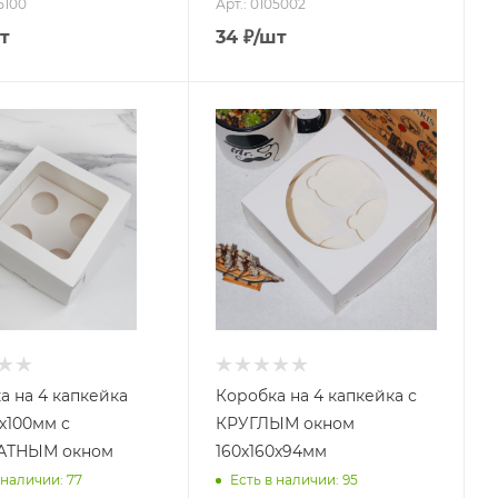
5100
Арт.: 0105002
т
34
₽
/шт
а на 4 капкейка
Коробка на 4 капкейка с
0х100мм с
КРУГЛЫМ окном
АТНЫМ окном
160х160х94мм
 наличии: 77
Есть в наличии: 95