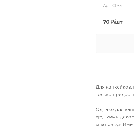
Арт.: C034
70
₽
/шт
Для капкейков,
только придаст
Однако для кап
хрупкими декор
«шапочку». Име