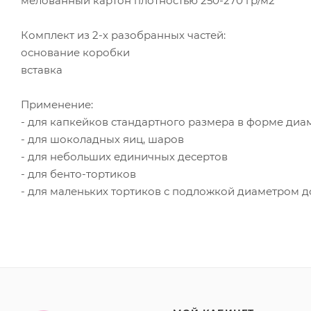
мелованный картон плотностью 250-270 гр/м2
Комплект из 2-х разобранных частей:
основание коробки
вставка
Применение:
- для капкейков стандартного размера в форме диа
- для шоколадных яиц, шаров
- для небольших единичных десертов
- для бенто-тортиков
- для маленьких тортиков с подложкой диаметром д