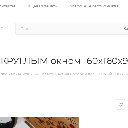
онтакты
Пищевая печать
Подарочные сертификаты
Ка
Г
с КРУГЛЫМ окном 160х160х
—
 для капкейков
Классические коробки для КАПКЕЙКОВ