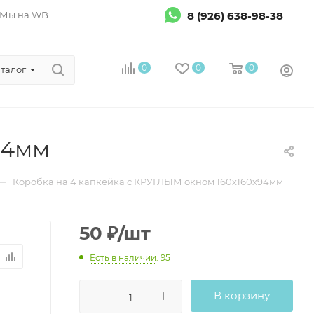
8 (926) 638-98-38
Мы на WB
0
0
0
талог
94мм
—
Коробка на 4 капкейка с КРУГЛЫМ окном 160х160х94мм
50
₽
/шт
Есть в наличии
: 95
В корзину