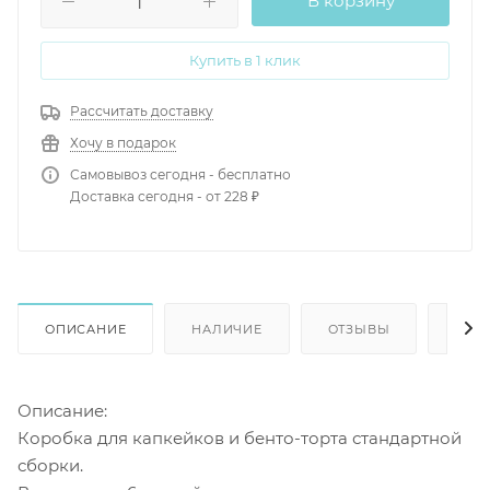
В корзину
Купить в 1 клик
Рассчитать доставку
Хочу в подарок
Самовывоз сегодня - бесплатно
Доставка сегодня - от 228 ₽
ОПИСАНИЕ
НАЛИЧИЕ
ОТЗЫВЫ
КАК
Описание:
Коробка для капкейков и бенто-торта стандартной
сборки.