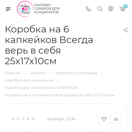
0
Коробка на 6
капкейков Всегда
верь в себя
25х17х10см
—
—
—
Главная
Каталог
Коробки и упаковка
—
Коробки для капкейков
—
Коробка для капкейков с ПРИНТОМ
Коробка на 6 капкейков Всегда верь в себя 25х17х10см
Артикул:
C034