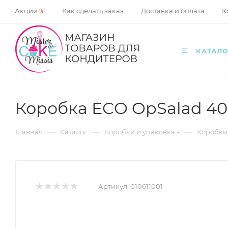
Акции
%
Как сделать заказ
Доставка и оплата
К
КАТАЛО
Коробка ECO OpSalad 400
—
—
—
Главная
Каталог
Коробки и упаковка
Коробки
Артикул:
010611001