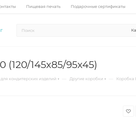
онтакты
Пищевая печать
Подарочные сертификаты
Ка
Г
 (120/145х85/95х45)
—
—
 для кондитерских изделий
Другие коробки
Коробка E