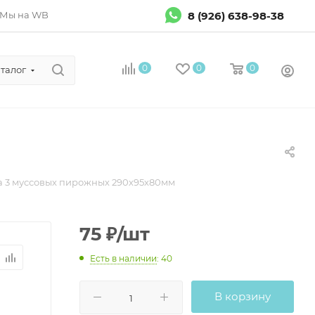
8 (926) 638-98-38
Мы на WB
0
0
0
талог
а 3 муссовых пирожных 290х95х80мм
75
₽
/шт
Есть в наличии
: 40
В корзину