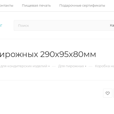
онтакты
Пищевая печать
Подарочные сертификаты
Ка
Г
пирожных 290х95х80мм
—
—
 для кондитерских изделий
Для пирожных
Коробка н