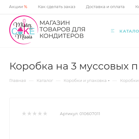
Акции
%
Как сделать заказ
Доставка и оплата
К
КАТАЛО
Коробка на 3 муссовых 
—
—
—
Главная
Каталог
Коробки и упаковка
Коробки
Артикул:
010607011