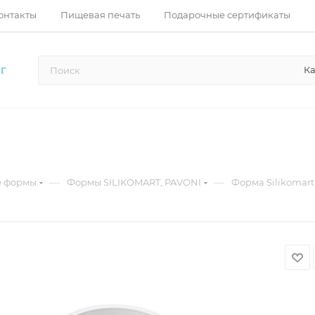
онтакты
Пищевая печать
Подарочные сертификаты
Ка
Г
—
—
е формы
Формы SILIKOMART, PAVONI
Форма Silikomar