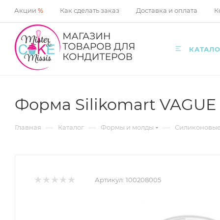
Акции
%
Как сделать заказ
Доставка и оплата
К
КАТАЛО
Форма Silikomart VAGUE
—
—
—
Главная
Каталог
Формы и молды
Силиконовы
Артикул:
100208005