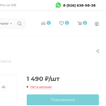
8 (926) 638-98-38
Мы на WB
0
0
0
талог
t VAGUE
1 490
₽
/шт
Нет в наличии
Подписаться