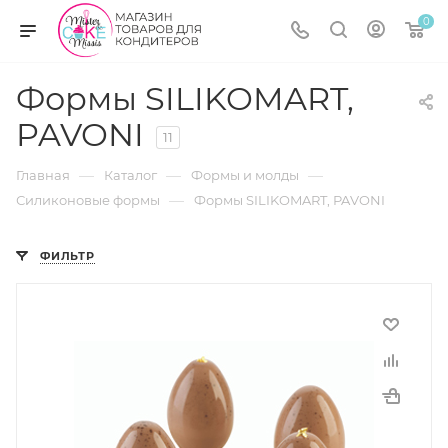
0
Формы SILIKOMART,
PAVONI
11
—
—
—
Главная
Каталог
Формы и молды
—
Силиконовые формы
Формы SILIKOMART, PAVONI
ФИЛЬТР