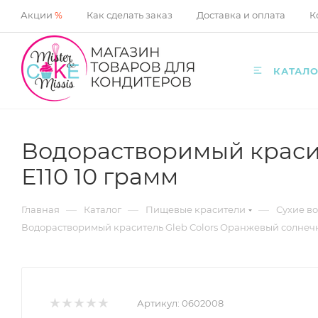
Акции
%
Как сделать заказ
Доставка и оплата
К
КАТАЛО
Водорастворимый красит
Е110 10 грамм
—
—
—
Главная
Каталог
Пищевые красители
Сухие в
Водорастворимый краситель Gleb Colors Оранжевый солнечны
Артикул:
0602008