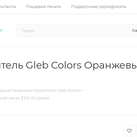
онтакты
Пищевая печать
Подарочные сертификаты
Ка
Г
ель Gleb Colors Оранжевы
—
одорастворимые красители Gleb Colors
й закат, Е110 10 грамм