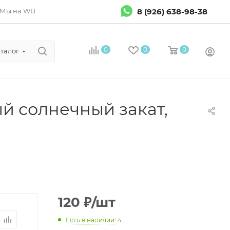
8 (926) 638-98-38
Мы на WB
0
0
0
талог
й солнечный закат,
120
₽
/шт
Есть в наличии
: 4