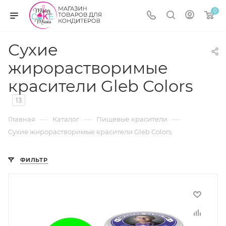
0
Сухие
жирорастворимые
красители Gleb Colors
13
—
—
—
Главная
Каталог
Пищевые красители
Сухие жирорастворимые красители Gleb Colors
ФИЛЬТР