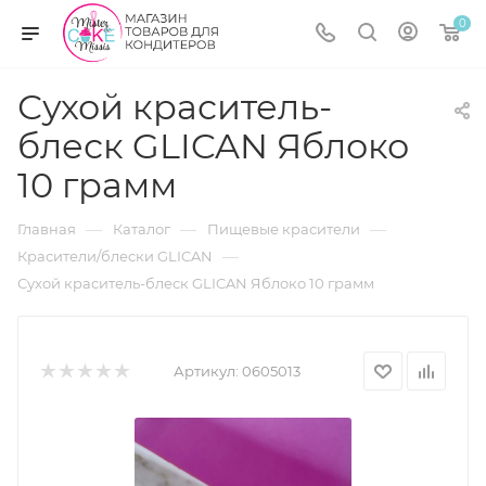
0
Сухой краситель-
блеск GLICAN Яблоко
10 грамм
—
—
—
Главная
Каталог
Пищевые красители
—
Красители/блески GLICAN
Сухой краситель-блеск GLICAN Яблоко 10 грамм
Артикул:
0605013