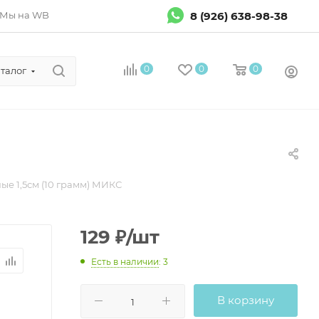
8 (926) 638-98-38
Мы на WB
0
0
0
талог
е 1,5см (10 грамм) МИКС
129
₽
/шт
Есть в наличии
: 3
В корзину