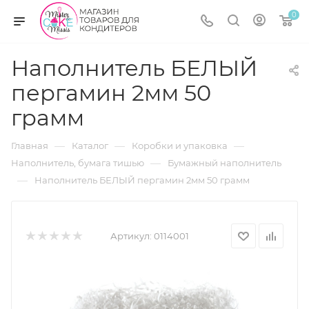
0
Наполнитель БЕЛЫЙ
пергамин 2мм 50
грамм
—
—
—
Главная
Каталог
Коробки и упаковка
—
Наполнитель, бумага тишью
Бумажный наполнитель
—
Наполнитель БЕЛЫЙ пергамин 2мм 50 грамм
Артикул:
0114001