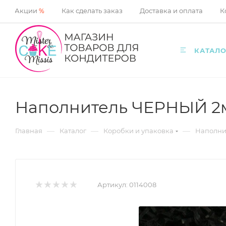
Акции
%
Как сделать заказ
Доставка и оплата
К
КАТАЛО
Наполнитель ЧЕРНЫЙ 2
—
—
—
Главная
Каталог
Коробки и упаковка
Наполни
Артикул:
0114008