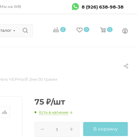
8 (926) 638-98-38
Мы на WB
0
0
0
талог
тель ЧЕРНЫЙ 2мм 50 грамм
75
₽
/шт
Есть в наличии
: 4
В корзину