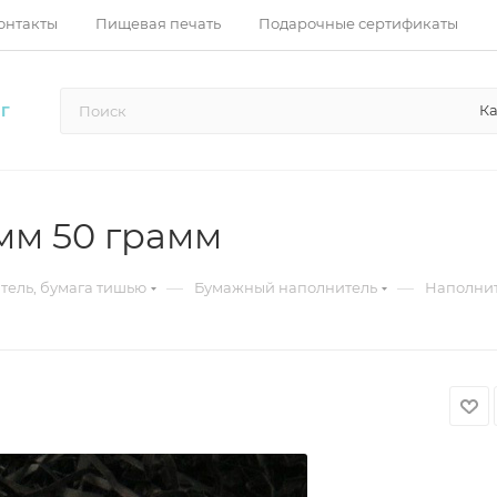
онтакты
Пищевая печать
Подарочные сертификаты
Ка
Г
мм 50 грамм
—
—
тель, бумага тишью
Бумажный наполнитель
Наполни