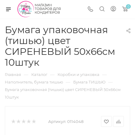
0
Бумага упаковочная
(тишью) цвет
СИРЕНЕВЫЙ 50х66см
10штук
—
—
—
Главная
Каталог
Коробки и упаковка
—
—
Наполнитель, бумага тишью
Бумага ТИШЬЮ
Бумага упаковочная (тишью) цвет СИРЕНЕВЫЙ 50х66см
10штук
Артикул:
0114048