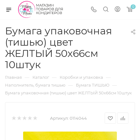
0
Бумага упаковочная
(тишью) цвет
ЖЕЛТЫЙ 50х66см
10штук
—
—
—
Главная
Каталог
Коробки и упаковка
—
—
Наполнитель, бумага тишью
Бумага ТИШЬЮ
Бумага упаковочная (тишью) цвет ЖЕЛТЫЙ 50х66см 10штук
Артикул:
0114044