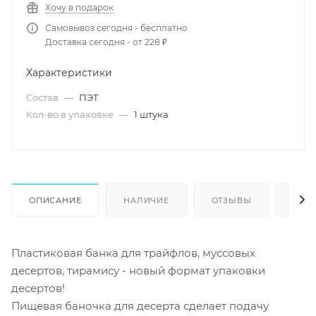
Хочу в подарок
Самовывоз сегодня - бесплатно
Доставка сегодня - от 228 ₽
Характеристики
Состав
—
ПЭТ
Кол-во в упаковке
—
1 штука
ОПИСАНИЕ
НАЛИЧИЕ
ОТЗЫВЫ
КАК
Пластиковая банка для трайфлов, муссовых
десертов, тирамису - новый формат упаковки
десертов!
Пищевая баночка для десерта сделает подачу