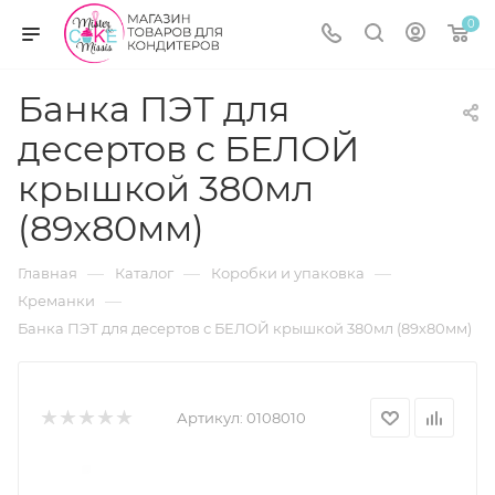
0
Банка ПЭТ для
десертов с БЕЛОЙ
крышкой 380мл
(89х80мм)
—
—
—
Главная
Каталог
Коробки и упаковка
—
Креманки
Банка ПЭТ для десертов с БЕЛОЙ крышкой 380мл (89х80мм)
Артикул:
0108010