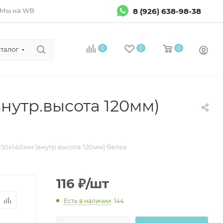
8 (926) 638-98-38
Мы на WB
0
0
0
талог
нутр.высота 120мм)
0х140мм (внутр.высота 120мм) белая
116
₽
/шт
Есть в наличии
: 144