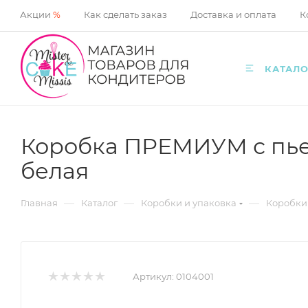
Акции
%
Как сделать заказ
Доставка и оплата
К
КАТАЛО
Коробка ПРЕМИУМ с пьед
белая
—
—
—
Главная
Каталог
Коробки и упаковка
Коробки
Артикул:
0104001