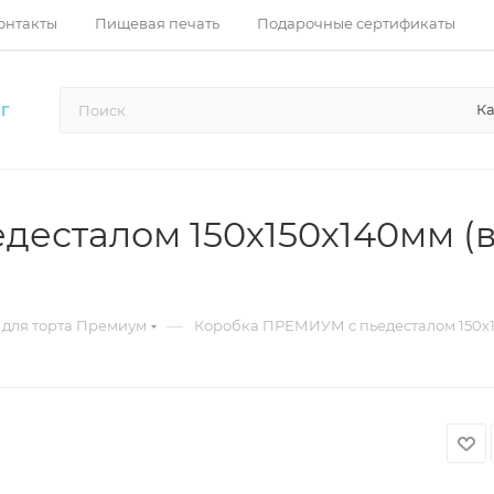
онтакты
Пищевая печать
Подарочные сертификаты
Ка
Г
есталом 150х150х140мм (в
—
 для торта Премиум
Коробка ПРЕМИУМ с пьедесталом 150х15