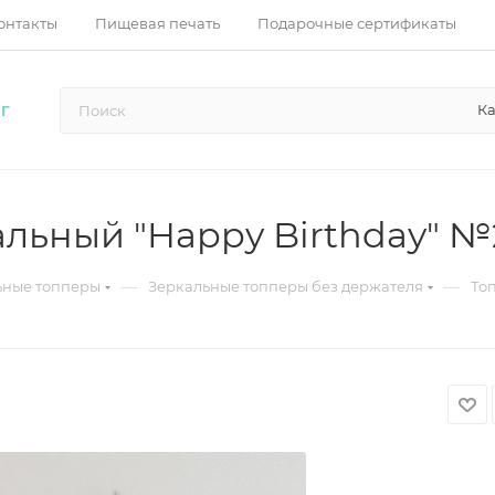
онтакты
Пищевая печать
Подарочные сертификаты
Ка
Г
альный "Happy Birthday" 
—
—
ьные топперы
Зеркальные топперы без держателя
То