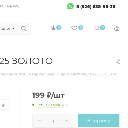
8 (926) 638-98-38
Мы на WB
0
0
0
талог
№25 ЗОЛОТО
ппер акриловый зеркальный "Happy Birthday" №25 ЗОЛОТО
199
₽
/шт
Есть в наличии
: 6
В корзину