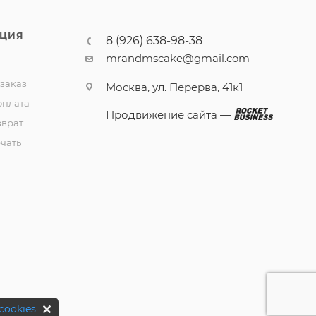
ЦИЯ
8 (926) 638-98-38
mrandmscake@gmail.com
 заказ
Москва, ул. Перерва, 41к1
оплата
Продвижение сайта —
зврат
чать
cookies