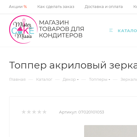
Акции
%
Как сделать заказ
Доставка и оплата
К
КАТАЛО
Топпер акриловый зерк
—
—
—
—
Главная
Каталог
Декор
Топперы
Зеркал
Артикул:
07020101053