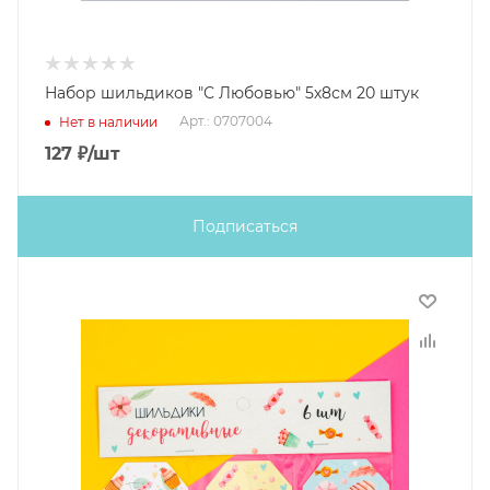
Набор шильдиков "С Любовью" 5х8см 20 штук
Арт.: 0707004
Нет в наличии
127
₽
/шт
Подписаться