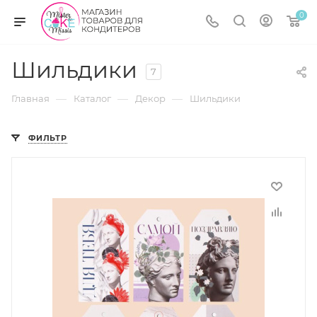
0
Шильдики
7
—
—
—
Главная
Каталог
Декор
Шильдики
ФИЛЬТР