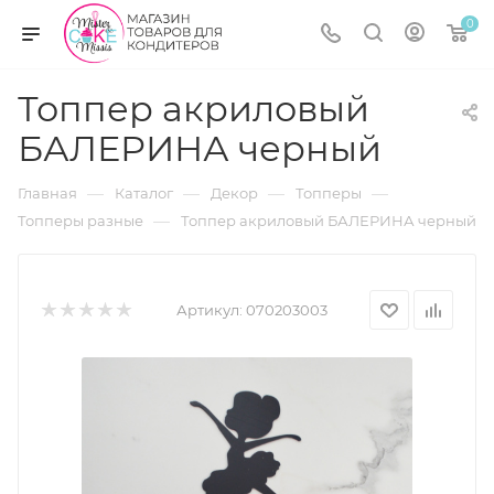
0
Топпер акриловый
БАЛЕРИНА черный
—
—
—
—
Главная
Каталог
Декор
Топперы
—
Топперы разные
Топпер акриловый БАЛЕРИНА черный
Артикул:
070203003