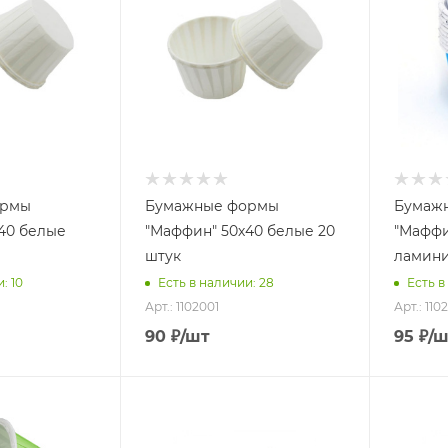
ормы
Бумажные формы
Бумаж
40 белые
"Маффин" 50х40 белые 20
"Маффи
штук
ламини
: 10
Есть в наличии: 28
Есть в
Арт.: 1102001
Арт.: 110
90
₽
/шт
95
₽
/ш