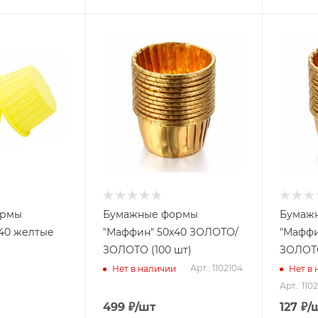
ормы
Бумажные формы
Бумаж
40 желтые
"Маффин" 50х40 ЗОЛОТО/
"Маффи
ЗОЛОТО (100 шт)
ЗОЛОТО
Арт.: 1102104
Нет в наличии
Нет в
Арт.: 110
499
₽
/шт
127
₽
/