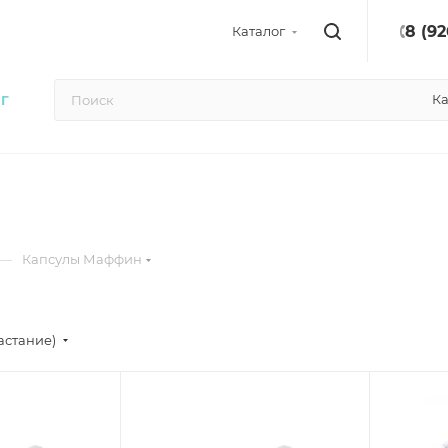
онтакты
Пищевая печать
Подарочные сертификаты
Ка
Г
—
Капсулы Маффин
астание)