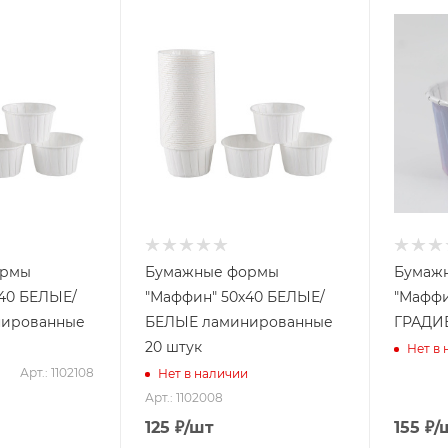
ормы
Бумажные формы
Бумаж
40 БЕЛЫЕ/
"Маффин" 50х40 БЕЛЫЕ/
"Маффи
нированные
БЕЛЫЕ ламинированные
ГРАДИЕ
20 штук
Нет в
Арт.: 1102108
Нет в наличии
Арт.: 1102008
125
₽
/шт
155
₽
/