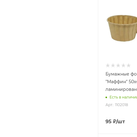
Бумажные ф
"Маффин" 50
ламинирован
Есть в наличии
Арт.: 1102018
95
₽
/шт