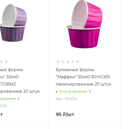
ные формы
Бумажные формы
н" 50х40
"Маффин" 50х40 ФУКСИЯ
ЕТОВЫЕ
ламинированные 20 штук
рованные 20 штук
Есть в наличии: 9
Арт.: 1102014
 наличии: 8
2020
т
95
₽
/шт