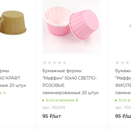
ормы
Бумажные формы
Бумаж
х40 КРАФТ
"Маффин" 50х40 СВЕТЛО-
"Маффи
ные 20 штук
РОЗОВЫЕ
ФИОЛ
ламинированные 20 штук
ламини
: 4
Есть в наличии: 8
Есть в
Арт.: 1102009
Арт.: 110
95
₽
/шт
95
₽
/ш