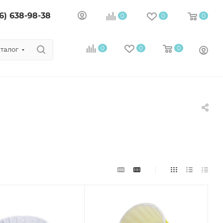
8 (926) 638-98-38
Мы на WB
0
0
0
талог