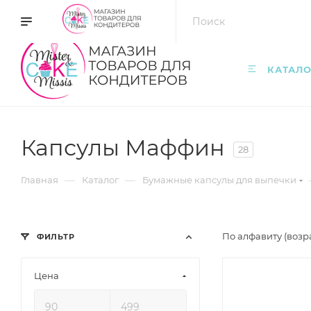
Акции
%
Как сделать заказ
Доставка и оплата
К
КАТАЛО
Капсулы Маффин
28
—
—
Главная
Каталог
Бумажные капсулы для выпечки
По алфавиту (возр
ФИЛЬТР
Цена