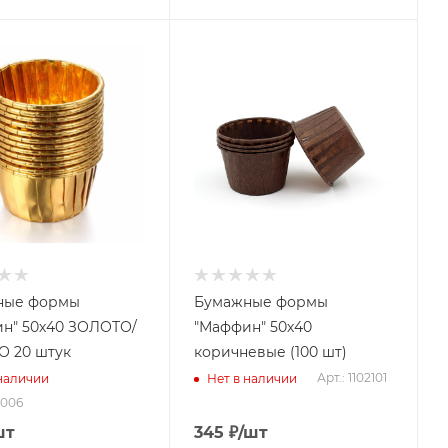
ные формы
Бумажные формы
н" 50х40 ЗОЛОТО/
"Маффин" 50х40
 20 штук
коричневые (100 шт)
Арт.: 1102101
 наличии
Нет в наличии
2006
шт
345
₽
/шт