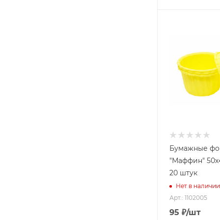
Бумажные ф
"Маффин" 50х
20 штук
Нет в наличии
Арт.: 1102005
95
₽
/шт