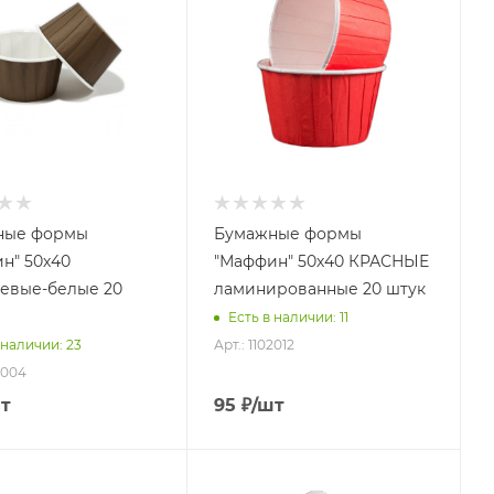
ные формы
Бумажные формы
н" 50х40
"Маффин" 50х40 КРАСНЫЕ
евые-белые 20
ламинированные 20 штук
Есть в наличии: 11
Арт.: 1102012
 наличии: 23
2004
т
95
₽
/шт