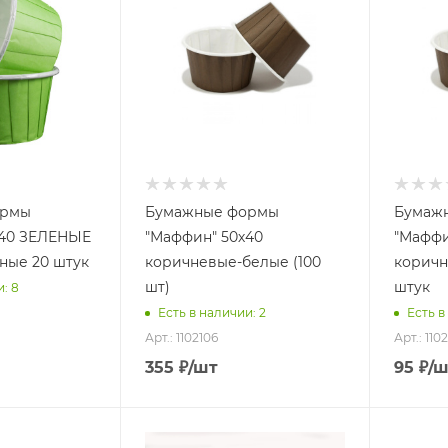
ормы
Бумажные формы
Бумаж
х40 ЗЕЛЕНЫЕ
"Маффин" 50х40
"Маффи
ные 20 штук
коричневые-белые (100
коричн
шт)
штук
: 8
Есть в наличии: 2
Есть в
Арт.: 1102106
Арт.: 110
355
₽
/шт
95
₽
/ш