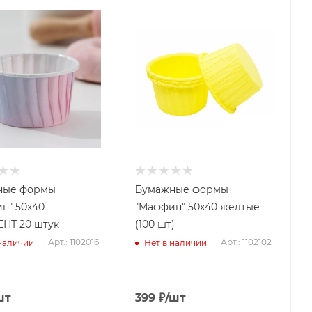
ные формы
Бумажные формы
н" 50х40
"Маффин" 50х40 желтые
НТ 20 штук
(100 шт)
Арт.: 1102016
Арт.: 1102102
 наличии
Нет в наличии
шт
399
₽
/шт