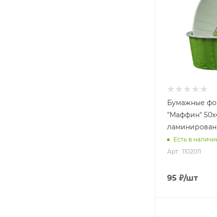
Бумажные ф
"Маффин" 50
ламинирован
Есть в наличии
Арт.: 1102011
95
₽
/шт