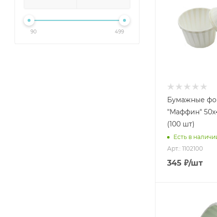
90
499
Бумажные ф
"Маффин" 50х
(100 шт)
Есть в наличии
Арт.: 1102100
345
₽
/шт