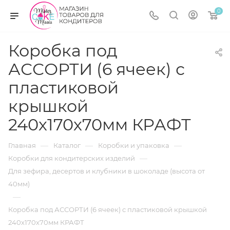
0
Коробка под
АССОРТИ (6 ячеек) с
пластиковой
крышкой
240х170х70мм КРАФТ
—
—
—
Главная
Каталог
Коробки и упаковка
—
Коробки для кондитерских изделий
Для зефира, десертов и клубники в шоколаде (высота от
40мм)
—
Коробка под АССОРТИ (6 ячеек) с пластиковой крышкой
240х170х70мм КРАФТ