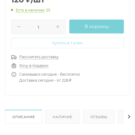
Есть в наличии
: 55
В корзину
Купить в 1 клик
Рассчитать доставку
Хочу в подарок
Самовывоз сегодня - бесплатно
Доставка сегодня - от 228 ₽
ОПИСАНИЕ
НАЛИЧИЕ
ОТЗЫВЫ
КАК