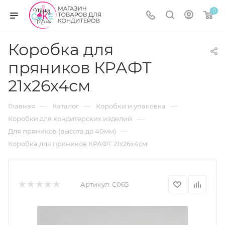
0
Коробка для
пряников КРАФТ
21х26х4см
—
—
—
Главная
Каталог
Коробки и упаковка
—
Коробки для кондитерских изделий
—
Для пряников (высота до 40мм)
Коробка для пряников КРАФТ 21х26х4см
Артикул:
C065