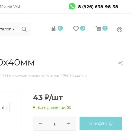
8 (926) 638-98-38
Мы на WB
0
0
0
талог
20х40мм
ОТИ с ложементами на 6 штук 175х120х40мм
43
₽
/шт
Есть в наличии
: 50
В корзину