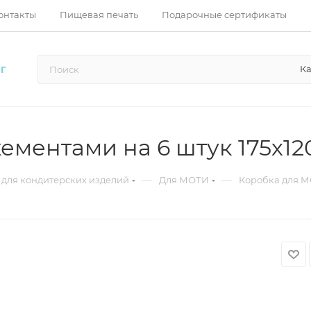
онтакты
Пищевая печать
Подарочные сертификаты
Ка
Г
ементами на 6 штук 175х1
—
—
 для кондитерских изделий
Для МОТИ
Коробка для М