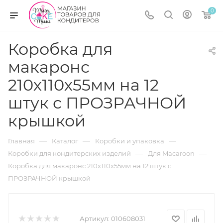
0
Коробка для
макаронс
210х110х55мм на 12
штук с ПРОЗРАЧНОЙ
крышкой
—
—
—
Главная
Каталог
Коробки и упаковка
—
—
Коробки для кондитерских изделий
Для Macaroon
Коробка для макаронс 210х110х55мм на 12 штук с
ПРОЗРАЧНОЙ крышкой
Артикул:
010608031