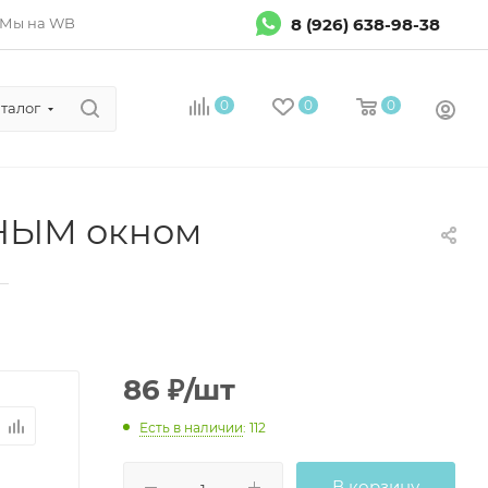
8 (926) 638-98-38
Мы на WB
0
0
0
талог
ТНЫМ окном
—
86
₽
/шт
Есть в наличии
: 112
В корзину