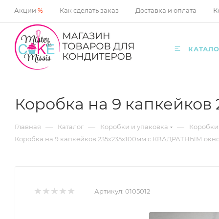
Акции
%
Как сделать заказ
Доставка и оплата
К
КАТАЛО
Коробка на 9 капкейко
—
—
—
Главная
Каталог
Коробки и упаковка
Коробки
Коробка на 9 капкейков 235х235х100мм с КВАДРАТНЫМ окн
Артикул:
0105012