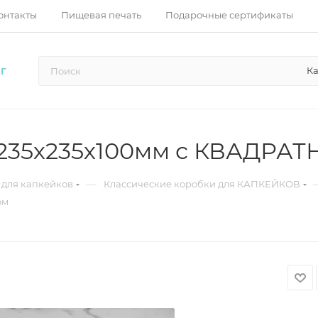
онтакты
Пищевая печать
Подарочные сертификаты
Ка
Г
в 235х235х100мм с КВАДРА
—
 для капкейков
Классические коробки для КАПКЕЙКОВ
ом